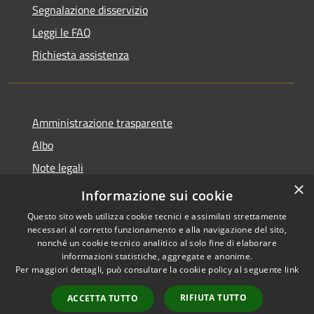
Segnalazione disservizio
Leggi le FAQ
Richiesta assistenza
Amministrazione trasparente
Albo
Note legali
×
Dichiarazione di accessibilità
Informazione sui cookie
Questo sito web utilizza cookie tecnici e assimilati strettamente
necessari al corretto funzionamento e alla navigazione del sito,
nonché un cookie tecnico analitico al solo fine di elaborare
informazioni statistiche, aggregate e anonime.
RSS
Copyright © 2026 • Città di
Per maggiori dettagli, può consultare la cookie policy al seguente
link
Accessibilità
Brugherio • Powered by
Privacy
Municipium
Accesso
•
RIFIUTA TUTTO
ACCETTA TUTTO
Cookie
redazione