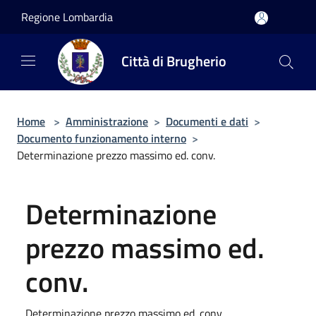
Salta al contenuto principale
Regione Lombardia
Città di Brugherio
Home
>
Amministrazione
>
Documenti e dati
>
Documento funzionamento interno
>
Determinazione prezzo massimo ed. conv.
Determinazione
prezzo massimo ed.
conv.
Determinazione prezzo massimo ed. conv.