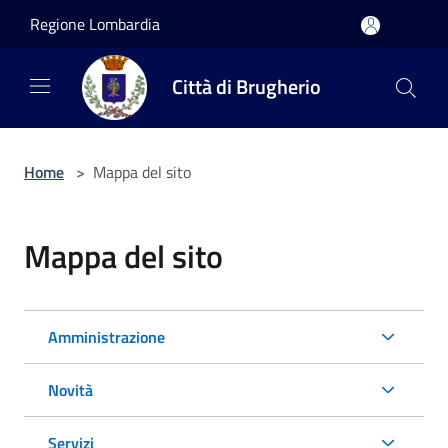
Salta al contenuto principale
Regione Lombardia
Città di Brugherio
Home
>
Mappa del sito
Mappa del sito
Amministrazione
Novità
Servizi