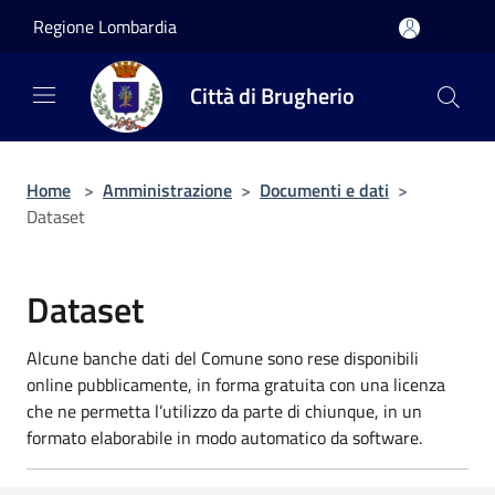
Salta al contenuto principale
Regione Lombardia
Città di Brugherio
Home
>
Amministrazione
>
Documenti e dati
>
Dataset
Dataset
Alcune banche dati del Comune sono rese disponibili
online pubblicamente, in forma gratuita con una licenza
che ne permetta l’utilizzo da parte di chiunque, in un
formato elaborabile in modo automatico da software.