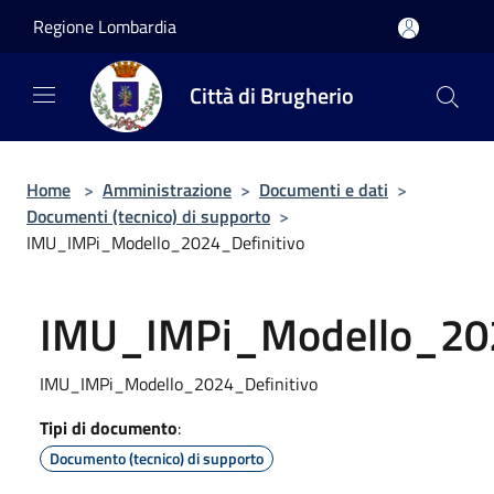
Salta al contenuto principale
Regione Lombardia
Città di Brugherio
Home
>
Amministrazione
>
Documenti e dati
>
Documenti (tecnico) di supporto
>
IMU_IMPi_Modello_2024_Definitivo
IMU_IMPi_Modello_202
IMU_IMPi_Modello_2024_Definitivo
Tipi di documento
:
Documento (tecnico) di supporto