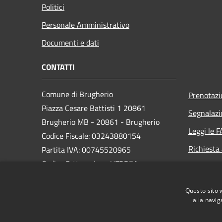
Politici
Personale Amministrativo
Documenti e dati
CONTATTI
Comune di Brugherio
Prenotaz
Piazza Cesare Battisti 1 20861
Segnalazi
Brugherio MB - 20861 - Brugherio
Leggi le 
Codice Fiscale: 03243880154
Richiesta
Partita IVA: 00745520965
Codice Fatturazione UFDB7A
PEC:
protocollo.brugherio@legalmail.it
Questo sito 
Centralino Unico:
+39 039 28931
alla navig