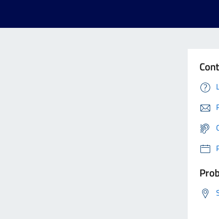
Cont
Prob