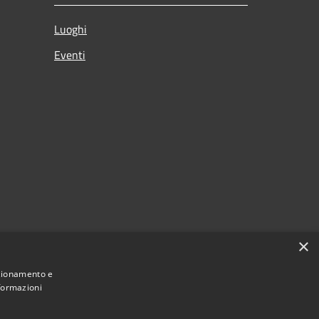
Luoghi
Eventi
×
nzionamento e
nformazioni