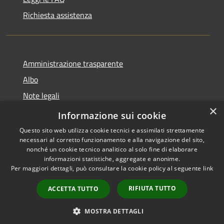
Richiesta assistenza
Amministrazione trasparente
Albo
Note legali
×
Dichiarazione di accessibilità
Informazione sui cookie
Questo sito web utilizza cookie tecnici e assimilati strettamente
necessari al corretto funzionamento e alla navigazione del sito,
nonché un cookie tecnico analitico al solo fine di elaborare
informazioni statistiche, aggregate e anonime.
RSS
Copyright © 2026 • Città di
Per maggiori dettagli, può consultare la cookie policy al seguente
link
Accessibilità
Brugherio • Powered by
Privacy
Municipium
Accesso
•
RIFIUTA TUTTO
ACCETTA TUTTO
Cookie
redazione
Mappa del sito
MOSTRA DETTAGLI