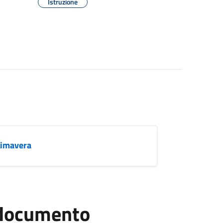
Istruzione
rimavera
l documento