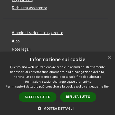
Richiesta assistenza
Amministrazione trasparente
Albo
Note legali
×
Dichiarazione di accessibilità
Informazione sui cookie
Questo sito web utilizza cookie tecnici e assimilati strettamente
necessari al corretto funzionamento e alla navigazione del sito,
nonché un cookie tecnico analitico al solo fine di elaborare
informazioni statistiche, aggregate e anonime.
RSS
Copyright © 2026 • Città di
Per maggiori dettagli, può consultare la cookie policy al seguente
link
Accessibilità
Brugherio • Powered by
Privacy
Municipium
Accesso
•
RIFIUTA TUTTO
ACCETTA TUTTO
Cookie
redazione
Mappa del sito
MOSTRA DETTAGLI