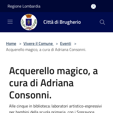
Salta al contenuto principale
Regione Lombardia
Città di Brugherio
Home
>
Vivere il Comune
>
Eventi
>
Acquerello magico, a cura di Adriana Consonni.
Acquerello magico, a
cura di Adriana
Consonni.
Alle cinque in biblioteca: laboratori artistico-espressivi
per bambini della scuola primaria, con i Sopravoce.