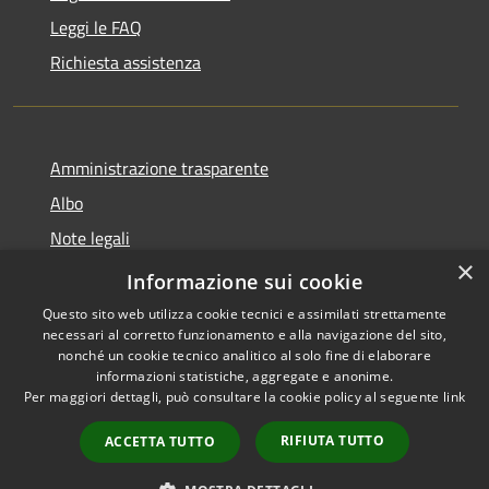
Leggi le FAQ
Richiesta assistenza
Amministrazione trasparente
Albo
Note legali
×
Dichiarazione di accessibilità
Informazione sui cookie
Questo sito web utilizza cookie tecnici e assimilati strettamente
necessari al corretto funzionamento e alla navigazione del sito,
nonché un cookie tecnico analitico al solo fine di elaborare
informazioni statistiche, aggregate e anonime.
RSS
Copyright © 2026 • Città di
Per maggiori dettagli, può consultare la cookie policy al seguente
link
Accessibilità
Brugherio • Powered by
Privacy
Municipium
Accesso
•
RIFIUTA TUTTO
ACCETTA TUTTO
Cookie
redazione
Mappa del sito