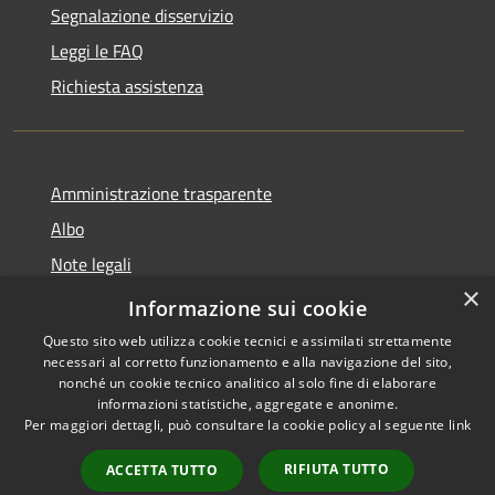
Segnalazione disservizio
Leggi le FAQ
Richiesta assistenza
Amministrazione trasparente
Albo
Note legali
×
Dichiarazione di accessibilità
Informazione sui cookie
Questo sito web utilizza cookie tecnici e assimilati strettamente
necessari al corretto funzionamento e alla navigazione del sito,
nonché un cookie tecnico analitico al solo fine di elaborare
informazioni statistiche, aggregate e anonime.
RSS
Copyright © 2026 • Città di
Per maggiori dettagli, può consultare la cookie policy al seguente
link
Accessibilità
Brugherio • Powered by
Privacy
Municipium
Accesso
•
RIFIUTA TUTTO
ACCETTA TUTTO
Cookie
redazione