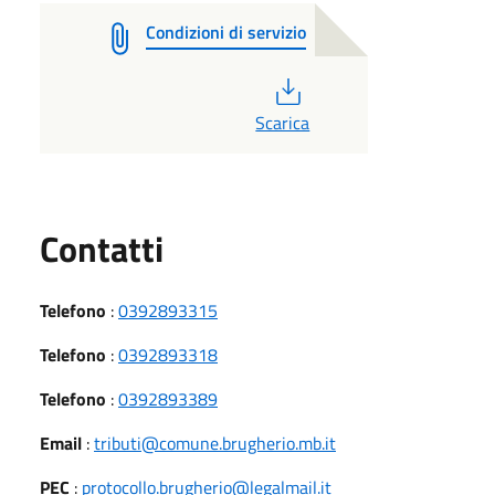
Condizioni di servizio
PDF
Scarica
Utili
Contatti
Telefono
:
0392893315
Telefono
:
0392893318
Telefono
:
0392893389
Email
:
tributi@comune.brugherio.mb.it
PEC
:
protocollo.brugherio@legalmail.it