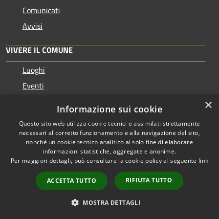
Comunicati
Avvisi
VIVERE IL COMUNE
Luoghi
Eventi
×
Informazione sui cookie
CONTATTI
Questo sito web utilizza cookie tecnici e assimilati strettamente
necessari al corretto funzionamento e alla navigazione del sito,
Comune di Brugherio
nonché un cookie tecnico analitico al solo fine di elaborare
Piazza Cesare Battisti 1 20861 Brugherio MB - 20861 -
informazioni statistiche, aggregate e anonime.
Per maggiori dettagli, può consultare la cookie policy al seguente
link
Brugherio
Codice Fiscale: 03243880154
RIFIUTA TUTTO
ACCETTA TUTTO
Partita IVA: 00745520965
Codice Fatturazione UFDB7A
MOSTRA DETTAGLI