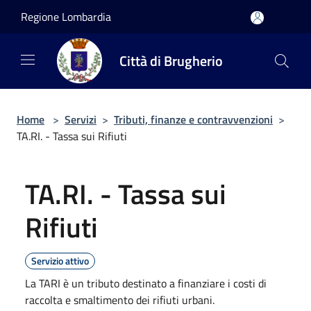
Salta al contenuto principale
Regione Lombardia
Città di Brugherio
Home
>
Servizi
>
Tributi, finanze e contravvenzioni
>
TA.RI. - Tassa sui Rifiuti
TA.RI. - Tassa sui
Rifiuti
Servizio attivo
La TARI è un tributo destinato a finanziare i costi di
raccolta e smaltimento dei rifiuti urbani.