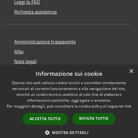
Leggi le FAQ
Richiesta assistenza
Amministrazione trasparente
Albo
Note legali
×
Dichiarazione di accessibilità
Informazione sui cookie
Questo sito web utilizza cookie tecnici e assimilati strettamente
necessari al corretto funzionamento e alla navigazione del sito,
nonché un cookie tecnico analitico al solo fine di elaborare
informazioni statistiche, aggregate e anonime.
RSS
Copyright © 2026 • Città di
Per maggiori dettagli, può consultare la cookie policy al seguente
link
Accessibilità
Brugherio • Powered by
Privacy
Municipium
Accesso
•
RIFIUTA TUTTO
ACCETTA TUTTO
Cookie
redazione
Mappa del sito
MOSTRA DETTAGLI