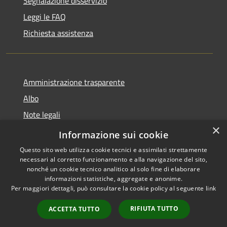
Segnalazione disservizio
Leggi le FAQ
Richiesta assistenza
Amministrazione trasparente
Albo
Note legali
×
Dichiarazione di accessibilità
Informazione sui cookie
Questo sito web utilizza cookie tecnici e assimilati strettamente
necessari al corretto funzionamento e alla navigazione del sito,
nonché un cookie tecnico analitico al solo fine di elaborare
informazioni statistiche, aggregate e anonime.
RSS
Copyright © 2026 • Città di
Per maggiori dettagli, può consultare la cookie policy al seguente
link
Accessibilità
Brugherio • Powered by
Privacy
Municipium
Accesso
•
RIFIUTA TUTTO
ACCETTA TUTTO
Cookie
redazione