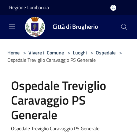
Salta al contenuto principale
Regione Lombardia
Città di Brugherio
Home
>
Vivere il Comune
>
Luoghi
>
Ospedale
>
Ospedale Treviglio Caravaggio PS Generale
Ospedale Treviglio
Caravaggio PS
Generale
Ospedale Treviglio Caravaggio PS Generale