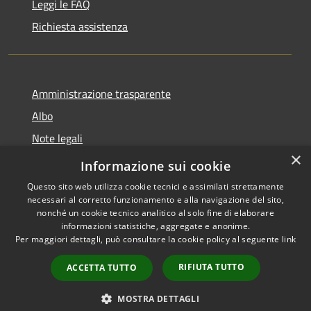
Leggi le FAQ
Richiesta assistenza
Amministrazione trasparente
Albo
Note legali
×
Dichiarazione di accessibilità
Informazione sui cookie
Questo sito web utilizza cookie tecnici e assimilati strettamente
necessari al corretto funzionamento e alla navigazione del sito,
nonché un cookie tecnico analitico al solo fine di elaborare
informazioni statistiche, aggregate e anonime.
RSS
Copyright © 2026 • Città di
Per maggiori dettagli, può consultare la cookie policy al seguente
link
Accessibilità
Brugherio • Powered by
Privacy
Municipium
Accesso
•
RIFIUTA TUTTO
ACCETTA TUTTO
Cookie
redazione
Mappa del sito
MOSTRA DETTAGLI