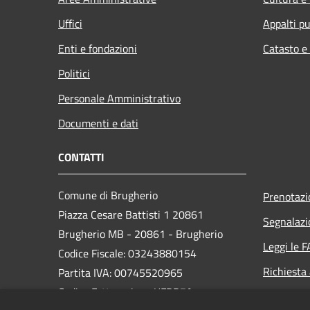
Uffici
Appalti pu
Enti e fondazioni
Catasto e
Politici
Personale Amministrativo
Documenti e dati
CONTATTI
Comune di Brugherio
Prenotaz
Piazza Cesare Battisti 1 20861
Segnalazi
Brugherio MB - 20861 - Brugherio
Leggi le 
Codice Fiscale: 03243880154
Richiesta
Partita IVA: 00745520965
Codice Fatturazione UFDB7A