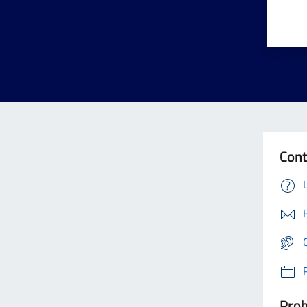
Cont
Prob