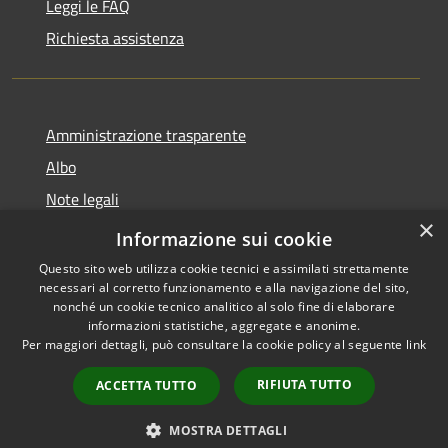
Leggi le FAQ
Richiesta assistenza
Amministrazione trasparente
Albo
Note legali
×
Dichiarazione di accessibilità
Informazione sui cookie
Questo sito web utilizza cookie tecnici e assimilati strettamente
necessari al corretto funzionamento e alla navigazione del sito,
nonché un cookie tecnico analitico al solo fine di elaborare
informazioni statistiche, aggregate e anonime.
RSS
Copyright © 2026 • Città di
Per maggiori dettagli, può consultare la cookie policy al seguente
link
Accessibilità
Brugherio • Powered by
Privacy
Municipium
Accesso
•
RIFIUTA TUTTO
ACCETTA TUTTO
Cookie
redazione
Mappa del sito
MOSTRA DETTAGLI