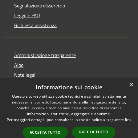
Segnalazione disservizio
Leggi le FAQ
Richiesta assistenza
Amministrazione trasparente
Albo
Note legali
×
Dichiarazione di accessibilità
Informazione sui cookie
Questo sito web utilizza cookie tecnici e assimilati strettamente
necessari al corretto funzionamento e alla navigazione del sito,
nonché un cookie tecnico analitico al solo fine di elaborare
informazioni statistiche, aggregate e anonime.
RSS
Copyright © 2026 • Città di
Per maggiori dettagli, può consultare la cookie policy al seguente
link
Accessibilità
Brugherio • Powered by
Privacy
Municipium
Accesso
•
RIFIUTA TUTTO
ACCETTA TUTTO