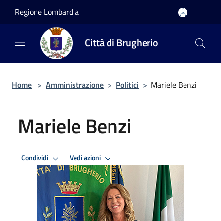
Salta al contenuto principale
Regione Lombardia
Città di Brugherio
Home
>
Amministrazione
>
Politici
>
Mariele Benzi
Mariele Benzi
Condividi
Vedi azioni