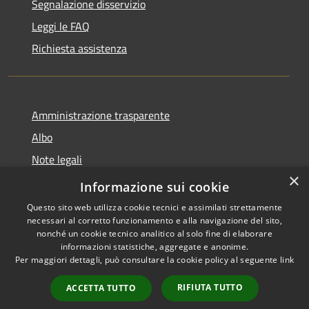
Segnalazione disservizio
Leggi le FAQ
Richiesta assistenza
Amministrazione trasparente
Albo
Note legali
×
Dichiarazione di accessibilità
Informazione sui cookie
Questo sito web utilizza cookie tecnici e assimilati strettamente
necessari al corretto funzionamento e alla navigazione del sito,
nonché un cookie tecnico analitico al solo fine di elaborare
informazioni statistiche, aggregate e anonime.
RSS
Copyright © 2026 • Città di
Per maggiori dettagli, può consultare la cookie policy al seguente
link
Accessibilità
Brugherio • Powered by
Privacy
Municipium
Accesso
•
RIFIUTA TUTTO
ACCETTA TUTTO
Cookie
redazione